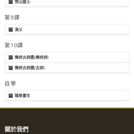
勞山道士
第9課
漁父
第10課
樂府古詩選(樂府詩)
樂府古詩選(古詩)
自學
陽羨書生
關於我們