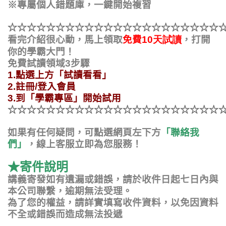
※專屬個人錯題庫，一鍵開始複習
☆
☆
☆
☆
☆
☆
☆
☆
☆
☆
☆
☆
☆
☆
☆
☆
☆
☆
☆
☆
☆
☆
，打開
看完介紹很心動，馬上領取
免費
10
天試讀
你的學霸大門！
免費試讀領域
3
步驟
1.
點選上方「試讀看看」
2.
註冊
/
登入會員
3.
到「學霸專區」開始試用
☆
☆
☆
☆
☆
☆
☆
☆
☆
☆
☆
☆
☆
☆
☆
☆
☆
☆
☆
☆
☆
☆
如果有任何疑問，可點選網頁左下方
「聯絡我
們」
，線上客服立即為您服務！
★寄件說明
講義寄發如有遺漏或錯誤，請於收件日起七日內與
本公司聯繫，逾期無法受理。
為了您的權益，請詳實填寫收件資料，以免因資料
不全或錯誤而造成無法投遞