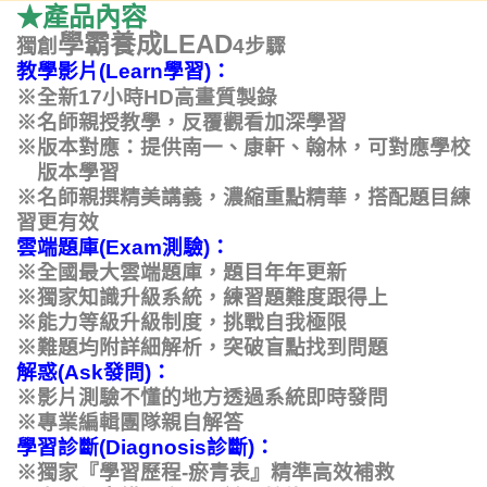
★產品內容
學霸養成
LEAD
獨創
4
步驟
教學影片
(
Learn
學習
)
：
高畫質製錄
※全新17
小時
HD
※名師親授教學，反覆觀看加深學習
※
版本對應：提供南一、康軒、翰林，可對應學校
版本學習
※名師親撰精美講義
，濃縮重點精華，搭配題目練
習更有效
雲端題庫
(
Exam
測驗)：
※全國最大雲端題庫，題目年年更新
※獨家知識升級系統，練習題難度跟得上
※能力等級升級制度，挑戰自我極限
※難題均附詳細解析，突破盲點找到問題
解惑
(
As
k
發問
)
：
※影片測驗不懂的地方透過系統即時發問
※專業編輯團隊親自解答
學習診斷
(
Diagnosis診斷)：
※獨家『學習歷程
-
瘀青表』精準高效補救