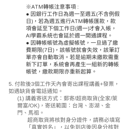
※ATM轉帳注意事項 :
●
因銀行工作日為週一至週五(不含例假
日)，若為週五進行ATM轉帳匯款，款
項會延至下個工作日(週一)才會入帳，
AI學霸系統也會延於
週一開通課程。
● 因轉帳帳號為虛擬帳號，一旦過了繳
費期限(7日)，該帳號就會失效，該筆訂
單亦會自動取消。若是逾期未繳款需重
新下訂單，系統會再產生一組新的轉帳
帳號，繳款期限亦重新起算。
5. 
付款後3個工作天內會寄出課程講義+發票，
如遇缺貨會電話通知
。
(1) 講義寄送方式：
郵寄/超商取貨(全家/萊
爾富/OK)，
寄送範圍：台灣、澎湖、金
門、馬祖。
超商取貨將核對身分證件，請務必填寫
「真實姓名」
，以免到店後因身分核對