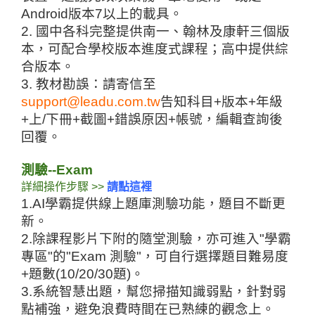
Android版本7以上的載具
。
2. 國中各科完整提供南一、翰林及康軒三個版
本，可配合學校版本進度式課程；高中提供綜
合版本。
3. 教材勘誤：請寄信至
support@leadu.com.tw
告知科目+版本+年級
+上/下冊+截圖+錯誤原因+帳號，編輯查詢後
回覆。
測驗--Exam
詳細操作步驟
 >> 
請點這裡
1.AI學霸提供線上題庫測驗功能，題目不斷更
新
。
2.除課程影片下附的隨堂測驗，亦可進入"學霸
專區"的"Exam 測驗"，可自行選擇題目難易度
+題數(10/20/30題)
。
3.系統智慧出題，幫您掃描知識弱點，針對弱
點補強，避免浪費時間在已熟練的觀念上
。