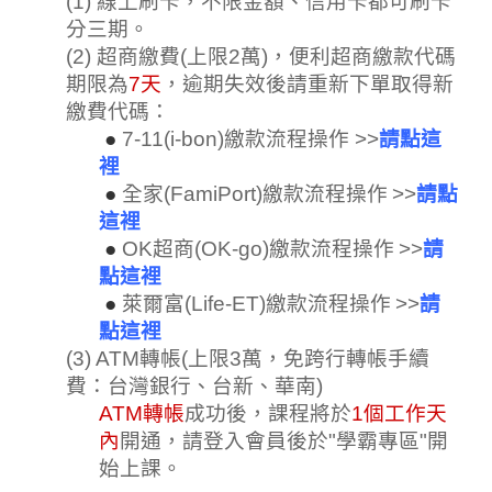
(1) 線上刷卡，不限金額、信用卡都可刷卡
分三期
。
(2) 超商繳費(上限2萬)，便利超商繳款代碼
期限為
7天
，逾期失效後請重新下單取得新
繳費代碼：
 ●
7-11(i-bon)繳款流程操作 >>
請點這
裡
 ●
全家(FamiPort)繳款流程操作
>>
請點
這裡
 ●
OK超商(OK-go)繳款流程操作
>>
請
點這裡
 ●
萊爾富(Life-ET)繳款流程操作
>>
請
點這裡
(3) ATM轉帳(上限3萬，
免跨行轉帳手續
費
：台灣銀行、台新、華南
)
ATM轉帳
成功後，課程將於
1個工作天
內
開通，請登入會員後於"學霸專區"開
始上課
。