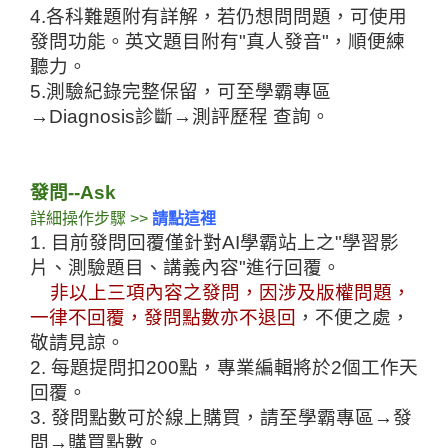
4.各科難題附有詳解，若仍想問問題，可使用
發問功能。英文題目附有"真人發音"，順便練
聽力
。
5.測驗紀錄完整保留，可至學霸專區
→Diagnosis診斷→測評歷程 查詢
。
發問--Ask
詳細操作步驟
 >> 
請點這裡
1. 目前發問回覆僅針對AI學霸站上之"學習影
片、測驗題目、講義內容"進行回覆。
非以上三項內容之發問，因涉及版權問題，
一律不回覆，發問點數亦不退回
，不便之處，
敬請見諒。
2. 每題提問扣200點，專業編輯將於
2個工作天
回覆
。
3. 發問點數可於線上購買，請至
學霸專區→發
問→購買點數
。