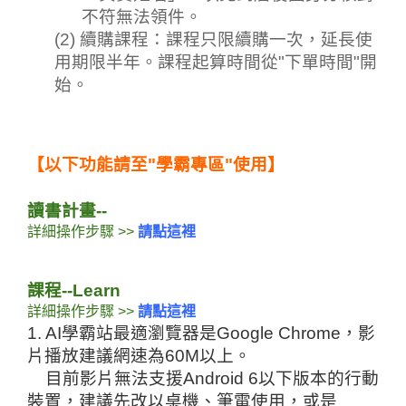
不符無法領件。
(2) 續購課程：
課程只限續購一次，延長使
用期限半年。課程起算時間從"下單時間"開
始。
【以下功能請至"學霸專區"使用】
讀書計畫--
詳細操作步驟 >> 
請點這裡
課程--Learn
詳細操作步驟
 >> 
請點這裡
1. AI學霸站最適瀏覽器是Google Chrome，影
片播放建議網速為60M以上。
目前影片無法支援Android 6以下版本的行動
裝置，建議先改以桌機、筆電使用，或是