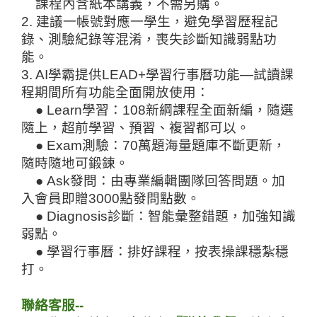
課程內含紙本講義，不需另購。
2. 
建議一帳號對應一學生，避免學習歷程記
錄、測驗紀錄等混淆，喪失診斷知識弱點功
能。
3. AI
學霸提供
LEAD+
學習行事曆功能
—
試讀課
程期間所有功能全面開放使用
：
● Learn
學習：
108
新綱課程全面新編，隨選
隨上，超前學習、預習、複習都可以。
●
Exam
測驗：
70
萬題海量題庫不斷更新，
隨時隨地可鍛鍊。
●
Ask
發問：由專業編輯團隊回答問題。加
入會員即贈
3000
點發問點數。
●
Diagnosis
診斷：智能彙整錯題，加強知識
弱點。
●
學習行事曆：排好課程，按表操課穩紮穩
打。
聯絡客服--