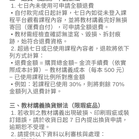
1. 七日內未使用可申請全額退費
• 自付款完成日起計算，七日內如從未登入課
程平台觀看課程內容，並將教材講義完好無損
寄回（運費自付），可申請全額退費。
• 教材需經檢查確認無塗寫、毀損、拆封痕
跡，始符合退費資格。
2. 超過七日或已使用課程內容者，退款將依下
列方式計算：
• 退費金額 = 購買總金額
− 金流手續費（依實
際成本計算）
− 教材講義成本（每本 500 元）
− 已使用課程比例所對應金額
• 例如：若課程已使用 30%，則將剩餘 70%
金額列入退費計算。
三、教材講義換貨辦法（限瑕疵品）
1. 若收到之教材講義出現破損、印刷瑕疵或裝
訂錯誤，請於收貨日起 7 日內提出換貨申請，
逾期恕不受理。
2. 請提供以下資料以利審核與處理：