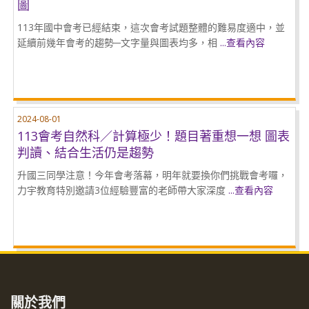
圖
113年國中會考已經結束，這次會考試題整體的難易度適中，並
延續前幾年會考的趨勢─文字量與圖表均多，相
...查看內容
2024-08-01
113會考自然科／計算極少！題目著重想一想 圖表
判讀、結合生活仍是趨勢
升國三同學注意！今年會考落幕，明年就要換你們挑戰會考囉，
力宇教育特別邀請3位經驗豐富的老師帶大家深度
...查看內容
關於我們