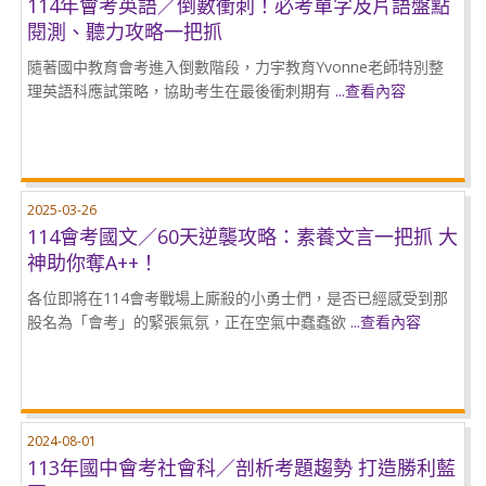
114年會考英語／倒數衝刺！必考單字及片語盤點
閱測、聽力攻略一把抓
隨著國中教育會考進入倒數階段，力宇教育Yvonne老師特別整
理英語科應試策略，協助考生在最後衝刺期有
...查看內容
2025-03-26
114會考國文／60天逆襲攻略：素養文言一把抓 大
神助你奪A++！
各位即將在114會考戰場上廝殺的小勇士們，是否已經感受到那
股名為「會考」的緊張氣氛，正在空氣中蠢蠢欲
...查看內容
2024-08-01
113年國中會考社會科／剖析考題趨勢 打造勝利藍