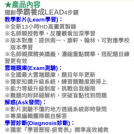
★產品內容
學霸養成
LEAD
獨創
4
步驟
教學影片
(
Learn
學習
)
：
高畫質製錄
※全新
13
小時
HD
※名師親授教學，反覆觀看加深學習
※
版本對應：提供南一、康軒、翰林，可對應學校
版本學習
※名師親撰精美講義
，濃縮重點精華，搭配題目練
習更有效
雲端題庫
(
Exam
測驗)：
※全國最大雲端題庫，題目年年更新
※獨家知識升級系統，練習題難度跟得上
※能力等級升級制度，挑戰自我極限
※難題均附詳細解析，突破盲點找到問題
解惑
(
As
k
發問
)
：
※影片測驗不懂的地方透過系統即時發問
※專業編輯團隊親自解答
學習診斷
(
Diagnosis
診斷)：
※獨家『學習歷程
-
瘀青表』精準高效補救