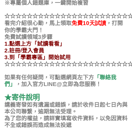
※專屬個人錯題庫，一鍵開始複習
☆
☆
☆
☆
☆
☆
☆
☆
☆
☆
☆
☆
☆
☆
☆
☆
☆
☆
☆
☆
☆
☆
，打開
看完介紹很心動，馬上領取
免費
10
天試讀
你的學霸大門！
免費試讀領域
3
步驟
1.
點選上方「試讀看看」
2.
註冊
/
登入會員
3.
到「學霸專區」開始試用
☆
☆
☆
☆
☆
☆
☆
☆
☆
☆
☆
☆
☆
☆
☆
☆
☆
☆
☆
☆
☆
☆
如果有任何疑問，可點選網頁左下方
「
聯絡我
們」
，加入官方LINE@立即為您服務！
★寄件說明
講義寄發如有遺漏或錯誤，請於收件日起七日內與
本公司聯繫，逾期無法受理。
為了您的權益，請詳實填寫收件資料，以免因資料
不全或錯誤而造成無法投遞