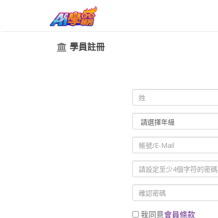
學員註冊
我同意
會員條款