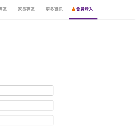
專區
家長專區
更多資訊
會員登入