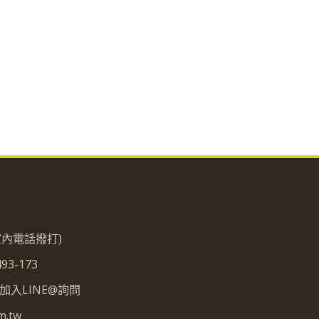
限室內電話撥打)
3-173
入LINE@詢問
m.tw